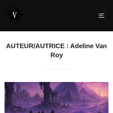
Aller
au
PERM
contenu
AUTEUR/AUTRICE :
Adeline Van
Roy